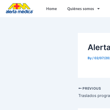
Skip
Home
Quiénes somos
to
content
Alerta
By
/
02/07/20
PREVIOUS
Traslados progr