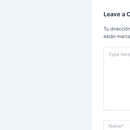
Leave a
Tu direcció
están marc
Type
here..
Name*