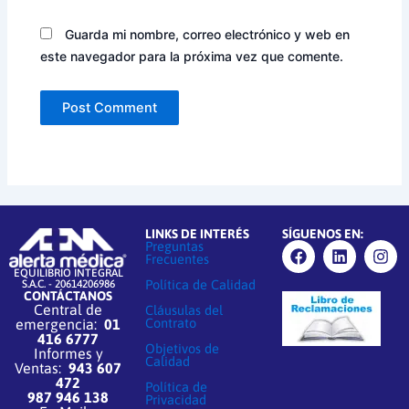
Guarda mi nombre, correo electrónico y web en
este navegador para la próxima vez que comente.
LINKS DE INTERÉS
SÍGUENOS EN:
F
L
I
Preguntas
Frecuentes
a
i
n
EQUILIBRIO INTEGRAL
c
n
s
Política de Calidad
S.A.C. - 20614206986
e
k
t
CONTÁCTANOS
Central de
Cláusulas del
b
e
a
Contrato
emergencia:
01
o
d
g
416 6777
o
i
r
Objetivos de
Informes y
k
n
a
Calidad
Ventas:
943 607
m
472
Política de
987 946 138
Privacidad